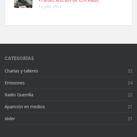
«Tardes Árticas» de IÓN Radio
12 julio, 2013
CATEGORÍAS
Charlas y talleres
32
Emisiones
24
Radio Guerrilla
22
Aparición en medios
21
slider
21