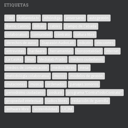
ETIQUETAS
15M
Adtlantida.tv
Alhóndiga
aniversario
autogestión
Barrio Canino
Bilbao
cables
Campo de Cebada
colaborativo
comunidad
contrato
cultura libre
derechos de autor
Diapasón AudioLab
edición
elecciones
entrevistas
hardware
herramientas
horizontalidad
internet
La Casika
linux
Medialab-Prado
medios ciudadanos
medios de comunicación
medios libres
mesa
metodología colaborativa
micros
modelos de gestión
mutaciones
música
ordenador
paisajes sonoros
periodismo ciudadano
podcast
programa “ContraTodoContrato”
propiedad intelectual
radios libres
redacción de guerrilla
software libre
sostenibilidad
UC3M