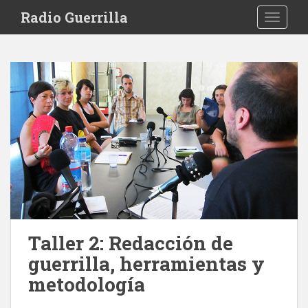
S
Radio Guerrilla
TOGGLE
k
i
p
t
o
m
a
i
n
c
o
n
t
e
Taller 2: Redacción de
n
guerrilla, herramientas y
t
metodología