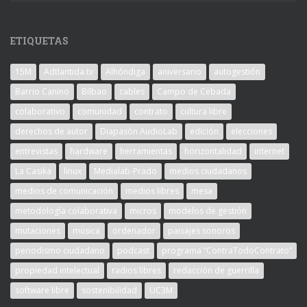
ETIQUETAS
15M
Adtlantida.tv
Alhóndiga
aniversario
autogestión
Barrio Canino
Bilbao
cables
Campo de Cebada
colaborativo
comunidad
contrato
cultura libre
derechos de autor
Diapasón AudioLab
edición
elecciones
entrevistas
hardware
herramientas
horizontalidad
internet
La Casika
linux
Medialab-Prado
medios ciudadanos
medios de comunicación
medios libres
mesa
metodología colaborativa
micros
modelos de gestión
mutaciones
música
ordenador
paisajes sonoros
periodismo ciudadano
podcast
programa “ContraTodoContrato”
propiedad intelectual
radios libres
redacción de guerrilla
software libre
sostenibilidad
UC3M