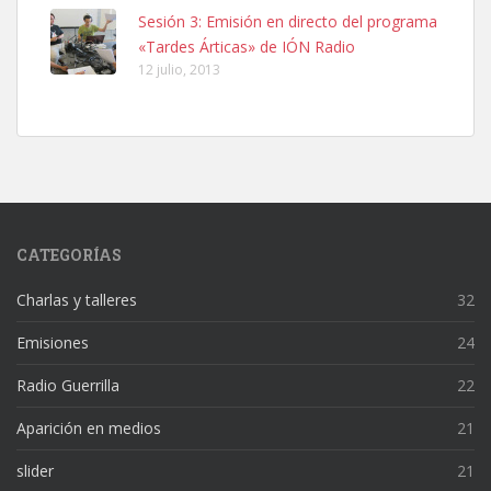
Sesión 3: Emisión en directo del programa
«Tardes Árticas» de IÓN Radio
12 julio, 2013
CATEGORÍAS
Charlas y talleres
32
Emisiones
24
Radio Guerrilla
22
Aparición en medios
21
slider
21