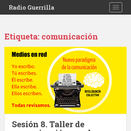
S
Radio Guerrilla
TOGGLE
k
i
p
t
Etiqueta:
comunicación
o
m
a
i
n
c
o
n
t
e
n
t
Sesión 8. Taller de