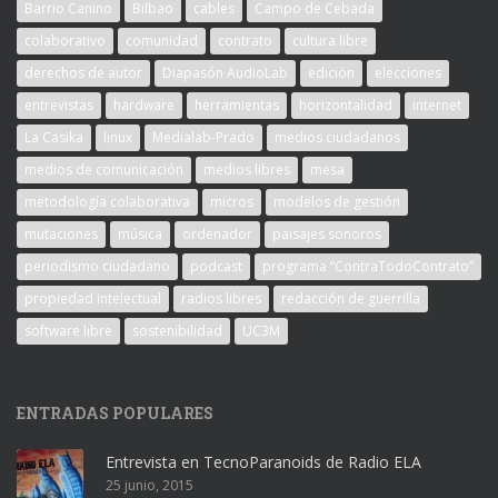
Barrio Canino
Bilbao
cables
Campo de Cebada
colaborativo
comunidad
contrato
cultura libre
derechos de autor
Diapasón AudioLab
edición
elecciones
entrevistas
hardware
herramientas
horizontalidad
internet
La Casika
linux
Medialab-Prado
medios ciudadanos
medios de comunicación
medios libres
mesa
metodología colaborativa
micros
modelos de gestión
mutaciones
música
ordenador
paisajes sonoros
periodismo ciudadano
podcast
programa “ContraTodoContrato”
propiedad intelectual
radios libres
redacción de guerrilla
software libre
sostenibilidad
UC3M
ENTRADAS POPULARES
Entrevista en TecnoParanoids de Radio ELA
25 junio, 2015