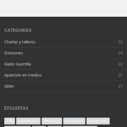
CATEGORÍAS
Charlas y talleres
32
Emisiones
24
Radio Guerrilla
22
Aparición en medios
21
slider
21
ETIQUETAS
15M
Adtlantida.tv
Alhóndiga
aniversario
autogestión