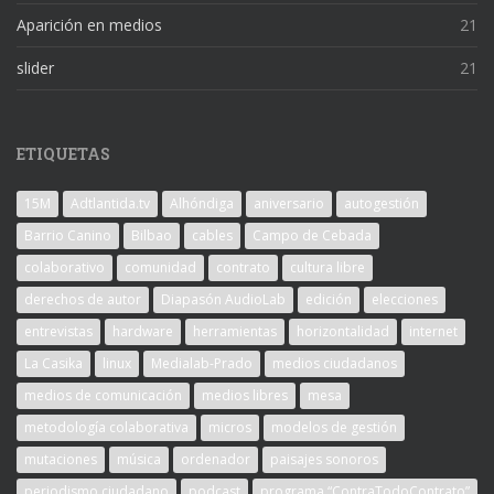
Aparición en medios
21
slider
21
ETIQUETAS
15M
Adtlantida.tv
Alhóndiga
aniversario
autogestión
Barrio Canino
Bilbao
cables
Campo de Cebada
colaborativo
comunidad
contrato
cultura libre
derechos de autor
Diapasón AudioLab
edición
elecciones
entrevistas
hardware
herramientas
horizontalidad
internet
La Casika
linux
Medialab-Prado
medios ciudadanos
medios de comunicación
medios libres
mesa
metodología colaborativa
micros
modelos de gestión
mutaciones
música
ordenador
paisajes sonoros
periodismo ciudadano
podcast
programa “ContraTodoContrato”