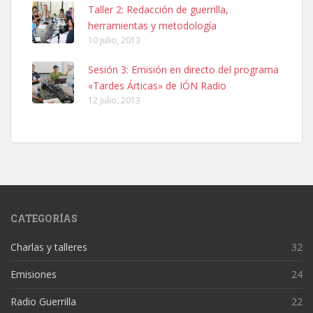
Taller 2: Redacción de guerrilla,
herramientas y metodología
10 julio, 2013
Sesión 3: Emisión en directo del programa
«Tardes Árticas» de IÓN Radio
12 julio, 2013
CATEGORÍAS
Charlas y talleres
32
Emisiones
24
Radio Guerrilla
22