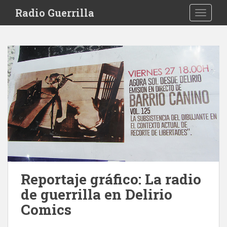
S
Radio Guerrilla
TOGGLE
k
i
p
t
o
m
a
i
n
c
o
n
t
e
Reportaje gráfico: La radio
n
de guerrilla en Delirio
t
Comics