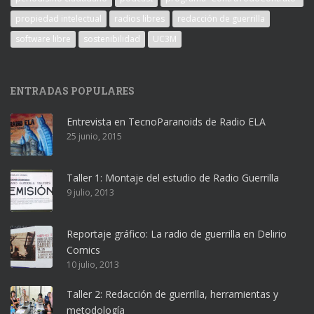
propiedad intelectual
radios libres
redacción de guerrilla
software libre
sostenibilidad
UC3M
ENTRADAS POPULARES
Entrevista en TecnoParanoids de Radio ELA
25 junio, 2015
Taller 1: Montaje del estudio de Radio Guerrilla
9 julio, 2013
Reportaje gráfico: La radio de guerrilla en Delirio
Comics
10 julio, 2013
Taller 2: Redacción de guerrilla, herramientas y
metodología