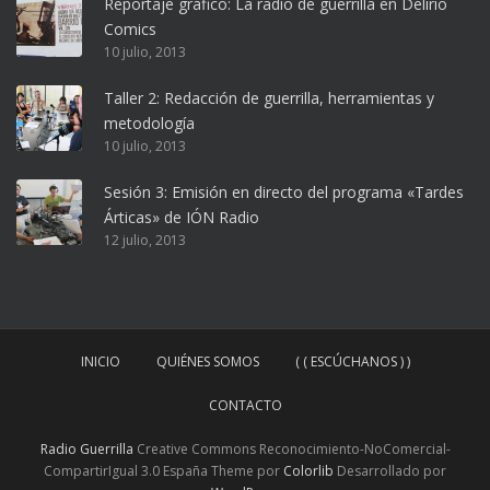
Reportaje gráfico: La radio de guerrilla en Delirio
Comics
10 julio, 2013
Taller 2: Redacción de guerrilla, herramientas y
metodología
10 julio, 2013
Sesión 3: Emisión en directo del programa «Tardes
Árticas» de IÓN Radio
12 julio, 2013
INICIO
QUIÉNES SOMOS
( ( ESCÚCHANOS ) )
CONTACTO
Radio Guerrilla
Creative Commons Reconocimiento-NoComercial-
CompartirIgual 3.0 España Theme por
Colorlib
Desarrollado por