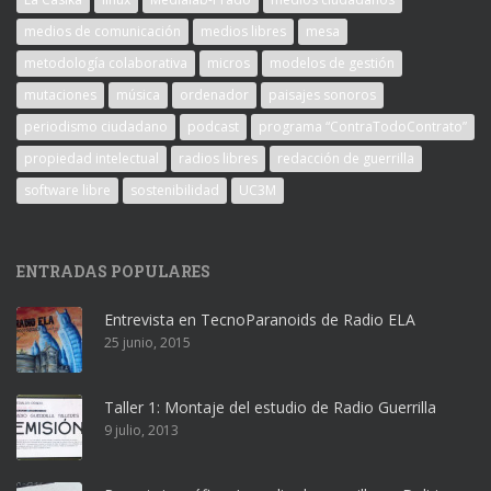
medios de comunicación
medios libres
mesa
metodología colaborativa
micros
modelos de gestión
mutaciones
música
ordenador
paisajes sonoros
periodismo ciudadano
podcast
programa “ContraTodoContrato”
propiedad intelectual
radios libres
redacción de guerrilla
software libre
sostenibilidad
UC3M
ENTRADAS POPULARES
Entrevista en TecnoParanoids de Radio ELA
25 junio, 2015
Taller 1: Montaje del estudio de Radio Guerrilla
9 julio, 2013