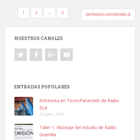
NAVEGACIÓN
1
2
…
5
ENTRADAS ANTERIORES
DE
ENTRADAS
NUESTROS CANALES
ENTRADAS POPULARES
Entrevista en TecnoParanoids de Radio
ELA
25 junio, 2015
Taller 1: Montaje del estudio de Radio
Guerrilla