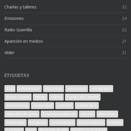
Charlas y talleres
32
Emisiones
24
Radio Guerrilla
22
Aparición en medios
21
slider
21
ETIQUETAS
15M
Adtlantida.tv
Alhóndiga
aniversario
autogestión
Barrio Canino
Bilbao
cables
Campo de Cebada
colaborativo
comunidad
contrato
cultura libre
derechos de autor
Diapasón AudioLab
edición
elecciones
entrevistas
hardware
herramientas
horizontalidad
internet
La Casika
linux
Medialab-Prado
medios ciudadanos